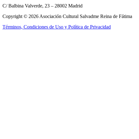
C/ Balbina Valverde, 23 – 28002 Madrid
Copyright © 2026 Asociación Cultural Salvadme Reina de Fátima
Términos, Condiciones de Uso y Política de Privacidad
Close this module
Reza por mí
¡Tus intenciones
en el altar!
Rellena el formulario para que podamos incluir tus intenciones en la
Santa Misa
Nombre:
Nombre:
E-mail:
E-mail:
Tel. móvil:
Tel. móvil:
Tus intenciones:
Tus intenciones:
Enviar
He leído y acepto los
términos y condiciones
No, gracias, no estoy interesado.