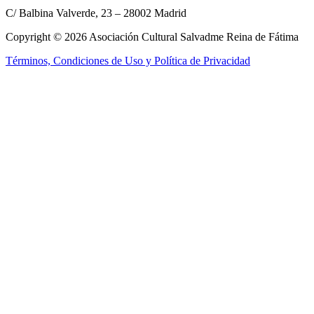
C/ Balbina Valverde, 23 – 28002 Madrid
Copyright © 2026 Asociación Cultural Salvadme Reina de Fátima
Términos, Condiciones de Uso y Política de Privacidad
Close this module
Reza por mí
¡Tus intenciones
en el altar!
Rellena el formulario para que podamos incluir tus intenciones en la
Santa Misa
Nombre:
Nombre:
E-mail:
E-mail:
Tel. móvil:
Tel. móvil:
Tus intenciones:
Tus intenciones:
Enviar
He leído y acepto los
términos y condiciones
No, gracias, no estoy interesado.