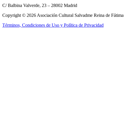
C/ Balbina Valverde, 23 – 28002 Madrid
Copyright © 2026 Asociación Cultural Salvadme Reina de Fátima
Términos, Condiciones de Uso y Política de Privacidad
Close this module
Reza por mí
¡Tus intenciones
en el altar!
Rellena el formulario para que podamos incluir tus intenciones en la
Santa Misa
Nombre:
Nombre:
E-mail:
E-mail:
Tel. móvil:
Tel. móvil:
Tus intenciones:
Tus intenciones:
Enviar
He leído y acepto los
términos y condiciones
No, gracias, no estoy interesado.