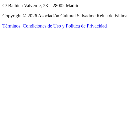
C/ Balbina Valverde, 23 – 28002 Madrid
Copyright © 2026 Asociación Cultural Salvadme Reina de Fátima
Términos, Condiciones de Uso y Política de Privacidad
Close this module
Reza por mí
¡Tus intenciones
en el altar!
Rellena el formulario para que podamos incluir tus intenciones en la
Santa Misa
Nombre:
Nombre:
E-mail:
E-mail:
Tel. móvil:
Tel. móvil:
Tus intenciones:
Tus intenciones:
Enviar
He leído y acepto los
términos y condiciones
No, gracias, no estoy interesado.