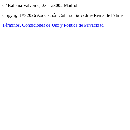
C/ Balbina Valverde, 23 – 28002 Madrid
Copyright © 2026 Asociación Cultural Salvadme Reina de Fátima
Términos, Condiciones de Uso y Política de Privacidad
Close this module
Reza por mí
¡Tus intenciones
en el altar!
Rellena el formulario para que podamos incluir tus intenciones en la
Santa Misa
Nombre:
Nombre:
E-mail:
E-mail:
Tel. móvil:
Tel. móvil:
Tus intenciones:
Tus intenciones:
Enviar
He leído y acepto los
términos y condiciones
No, gracias, no estoy interesado.