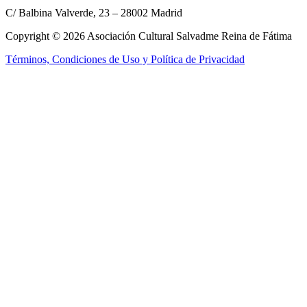
C/ Balbina Valverde, 23 – 28002 Madrid
Copyright © 2026 Asociación Cultural Salvadme Reina de Fátima
Términos, Condiciones de Uso y Política de Privacidad
Close this module
Reza por mí
¡Tus intenciones
en el altar!
Rellena el formulario para que podamos incluir tus intenciones en la
Santa Misa
Nombre:
Nombre:
E-mail:
E-mail:
Tel. móvil:
Tel. móvil:
Tus intenciones:
Tus intenciones:
Enviar
He leído y acepto los
términos y condiciones
No, gracias, no estoy interesado.