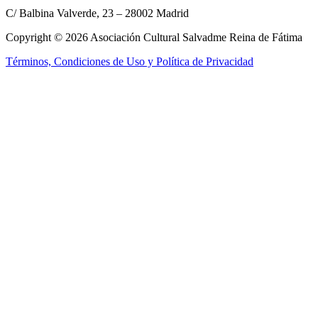
C/ Balbina Valverde, 23 – 28002 Madrid
Copyright © 2026 Asociación Cultural Salvadme Reina de Fátima
Términos, Condiciones de Uso y Política de Privacidad
Close this module
Reza por mí
¡Tus intenciones
en el altar!
Rellena el formulario para que podamos incluir tus intenciones en la
Santa Misa
Nombre:
Nombre:
E-mail:
E-mail:
Tel. móvil:
Tel. móvil:
Tus intenciones:
Tus intenciones:
Enviar
He leído y acepto los
términos y condiciones
No, gracias, no estoy interesado.