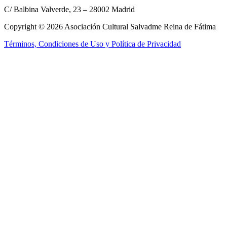
C/ Balbina Valverde, 23 – 28002 Madrid
Copyright © 2026 Asociación Cultural Salvadme Reina de Fátima
Términos, Condiciones de Uso y Política de Privacidad
Close this module
Reza por mí
¡Tus intenciones
en el altar!
Rellena el formulario para que podamos incluir tus intenciones en la
Santa Misa
Nombre:
Nombre:
E-mail:
E-mail:
Tel. móvil:
Tel. móvil:
Tus intenciones:
Tus intenciones:
Enviar
He leído y acepto los
términos y condiciones
No, gracias, no estoy interesado.