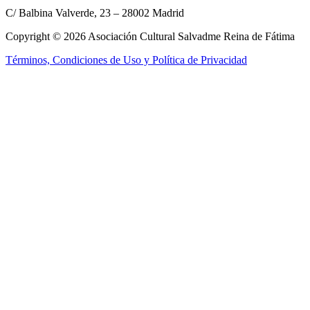
C/ Balbina Valverde, 23 – 28002 Madrid
Copyright © 2026 Asociación Cultural Salvadme Reina de Fátima
Términos, Condiciones de Uso y Política de Privacidad
Close this module
Reza por mí
¡Tus intenciones
en el altar!
Rellena el formulario para que podamos incluir tus intenciones en la
Santa Misa
Nombre:
Nombre:
E-mail:
E-mail:
Tel. móvil:
Tel. móvil:
Tus intenciones:
Tus intenciones:
Enviar
He leído y acepto los
términos y condiciones
No, gracias, no estoy interesado.