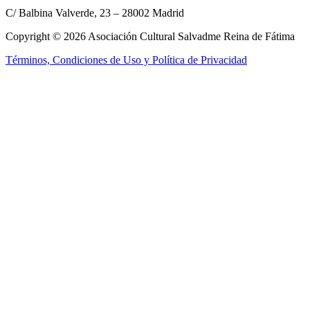
C/ Balbina Valverde, 23 – 28002 Madrid
Copyright © 2026 Asociación Cultural Salvadme Reina de Fátima
Términos, Condiciones de Uso y Política de Privacidad
Close this module
Reza por mí
¡Tus intenciones
en el altar!
Rellena el formulario para que podamos incluir tus intenciones en la
Santa Misa
Nombre:
Nombre:
E-mail:
E-mail:
Tel. móvil:
Tel. móvil:
Tus intenciones:
Tus intenciones:
Enviar
He leído y acepto los
términos y condiciones
No, gracias, no estoy interesado.